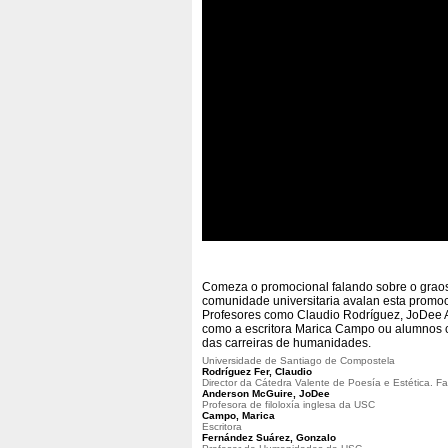
Comeza o promocional falando sobre o graos
comunidade universitaria avalan esta promoci
Profesores como Claudio Rodríguez, JoDee 
como a escritora Marica Campo ou alumnos 
das carreiras de humanidades.
Universidade de Santiago de Compostela
Rodríguez Fer, Claudio
Director da Cátedra Valente de Poesía e Estética. F
Anderson McGuire, JoDee
Profesora de filoloxía inglesa da USC
Campo, Marica
Escritora
Fernández Suárez, Gonzalo