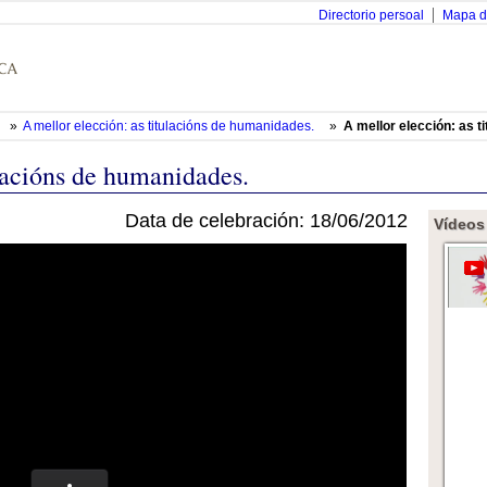
Directorio persoal
Mapa d
»
A mellor elección: as titulacións de humanidades.
»
A mellor elección: as 
ulacións de humanidades.
Data de celebración: 18/06/2012
Vídeos