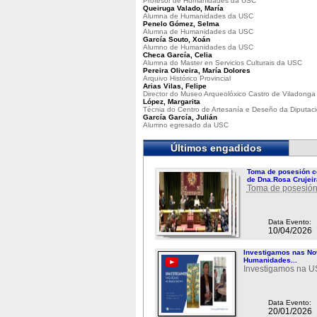
Profesor de Humanidades da USC
Queiruga Valado, María
Alumna de Humanidades da USC
Penelo Gómez, Selma
Alumna de Humanidades da USC
García Souto, Xoán
Alumno de Humanidades da USC
Checa García, Celia
Alumna do Master en Servicios Culturais da USC
Pereira Oliveira, María Dolores
Arquivo Histórico Provincial
Arias Vilas, Felipe
Director do Museo Arqueolóxico Castro de Viladonga
López, Margarita
Técnia do Centro de Artesanía e Deseño da Diputac
García García, Julián
Alumno egresado da USC
Últimos engadidos
Toma de posesión c
de Dna.Rosa Crujeir
Toma de posesión
Data Evento:
10/04/2026
Investigamos nas N
Humanidades...
Investigamos na 
Data Evento:
20/01/2026