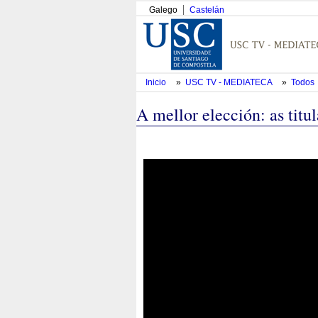
Galego
Castelán
Inicio
»
USC TV - MEDIATECA
»
Todos
A mellor elección: as tit