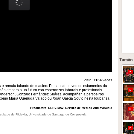
Tamén 
Visto:
7164
veces
 e remata falando de masters Persoas de diversos estamentos da
ón de cara a un futuro con esperanzas laborais e profesionais.
Anderson, Gonzalo Fernández Suárez, acompañan a persoeiros
como María Queiruga Valado ou Xoán García Souto nesta loubanza
Productora: SERVIMAV. Servizo de Medios Audiovisuais
acultade de Filoloxía, Universidade de Santiago de Compostela