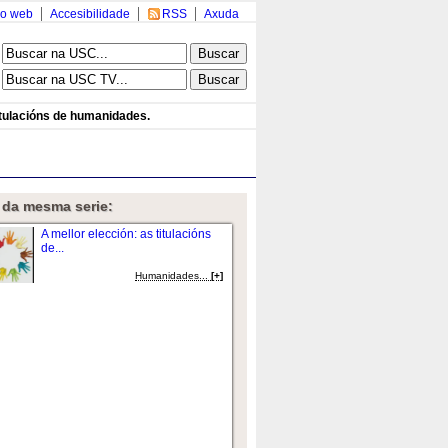
o web
Accesibilidade
RSS
Axuda
titulacións de humanidades.
 da mesma serie:
A mellor elección: as titulacións
de...
Humanidades...
[+]