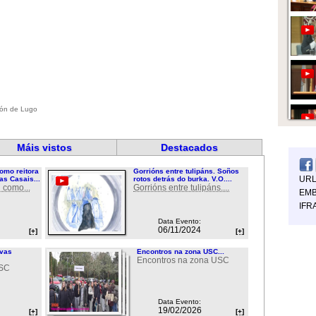
ión de Lugo
Máis vistos
Destacados
omo reitora
Gorrións entre tulipáns. Soños
UR
as Casais...
rotos detrás do burka. V.O....
 como...
Gorrións entre tulipáns....
EMB
IFR
Data Evento:
06/11/2024
[+]
[+]
ovas
Encontros na zona USC...
Encontros na zona USC
USC
Data Evento:
19/02/2026
[+]
[+]