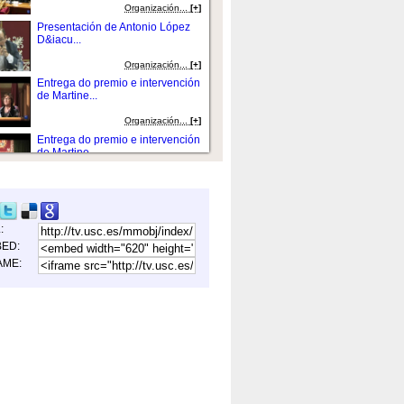
Organización...
[+]
Presentación de Antonio López
D&iacu...
Organización...
[+]
Entrega do premio e intervención
de Martine...
Organización...
[+]
Entrega do premio e intervención
de Martine...
Organización...
[+]
Gaudeamus Igitur e peche....
L:
Organización...
[+]
ED:
Exposición: Valle Inclán ínti...
AME:
Humanidades...
[+]
Festividade de San Tomé de
Aquino 2019...
Humanidades...
[+]
Intervención de Sara Secall
Ruíz....
Organización...
[+]