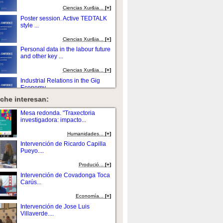
Ciencias Xur&ia...
[+]
Poster session. Active TEDTALK
style ...
Ciencias Xur&ia...
[+]
Personal data in the labour future
and other key ...
Ciencias Xur&ia...
[+]
Industrial Relations in the Gig
Economy...
che interesan:
Ciencias Xur&ia...
[+]
Technological Revolution and key
Mesa redonda. "Traxectoria
issues around the...
investigadora: impacto...
Ciencias Xur&ia...
[+]
Humanidades...
[+]
Special Closing session. ICT and
Intervención de Ricardo Capilla
labour market: reflections...
Pueyo....
Ciencias Xur&ia...
[+]
Produció...
[+]
V.O. Opening Session...
Intervención de Covadonga Toca
Carús...
Ciencias Xur&ia...
[+]
Economía...
[+]
V.O. The current technological
Intervención de Jose Luis
challenges and the future...
Villaverde....