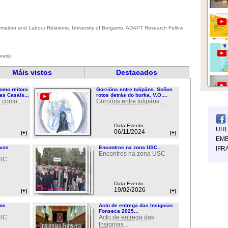
rmation and Labour Relations. University of Bergamo. ADAPT Research Fellow
rais)
Máis vistos
Destacados
omo reitora
Gorrións entre tulipáns. Soños
as Casais...
rotos detrás do burka. V.O....
 como...
Gorrións entre tulipáns....
Data Evento:
UR
06/11/2024
[+]
[+]
EMB
ovas
Encontros na zona USC...
IFR
Encontros na zona USC
USC
Data Evento:
19/02/2026
[+]
[+]
ios
Acto de entrega das Insignias
Fonseca 2025...
USC
Acto de entrega das
Insignias...