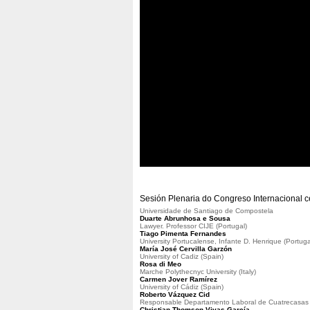
Sesión Plenaria do Congreso Internacional 
Universidade de Santiago de Compostela
Duarte Abrunhosa e Sousa
Lawyer. Professor CIJE (Portugal)
Tiago Pimenta Fernandes
University Portucalense, Infante D. Henrique (Portuga
María José Cervilla Garzón
University of Cadiz (Spain)
Rosa di Meo
Marche Polythecnyc University (Italy)
Carmen Jover Ramírez
University of Cádiz (Spain)
Roberto Vázquez Cid
Responsable Departamento Laboral de Cuatrecasas e
Christian Thomson Vivas García