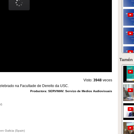
Tamén 
Visto:
3948
veces
celebrado na Facultade de Dereito da USC.
Productora: SERVIMAV. Servizo de Medios Audiovisuais
l)
n Galicia (Spain)