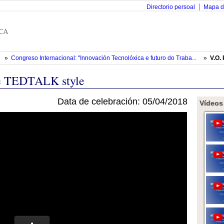
Directorio persoal
Mapa d
»
Congreso Internacional: "Innovación Tecnolóxica e futuro do Traba...
»
V.O.
ive TEDTALK style
Data de celebración: 05/04/2018
Vídeos