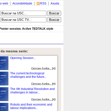
o web
Accesibilidade
RSS
Axuda
 Poster session. Active TEDTALK style
 da mesma serie:
Opening Session...
Ciencias Xur&ia...
[+]
The current technological
challenges and the future...
Ciencias Xur&ia...
[+]
The 4th Industrial Revolution and
challenges in labour...
Ciencias Xur&ia...
[+]
Robots and their economic and
labour implications...