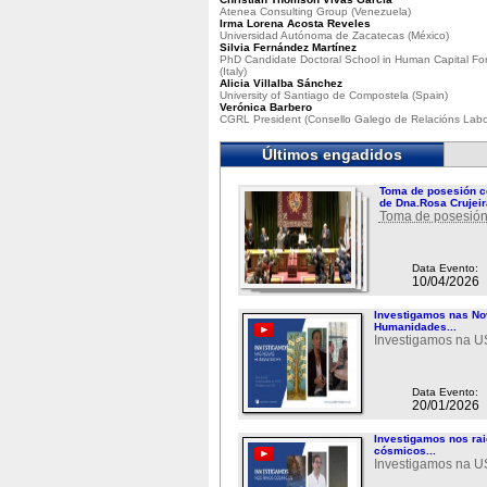
Atenea Consulting Group (Venezuela)
Irma Lorena Acosta Reveles
Universidad Autónoma de Zacatecas (México)
Silvia Fernández Martínez
PhD Candidate Doctoral School in Human Capital Fo
(Italy)
Alicia Villalba Sánchez
University of Santiago de Compostela (Spain)
Verónica Barbero
CGRL President (Consello Galego de Relacións Labo
Últimos engadidos
Toma de posesión c
de Dna.Rosa Crujeir
Toma de posesión
Data Evento:
10/04/2026
Investigamos nas N
Humanidades...
Investigamos na 
Data Evento:
20/01/2026
Investigamos nos ra
cósmicos...
Investigamos na 