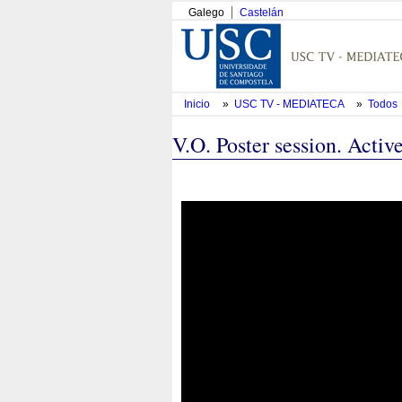
Galego
Castelán
Inicio
»
USC TV - MEDIATECA
»
Todos
V.O. Poster session. Act