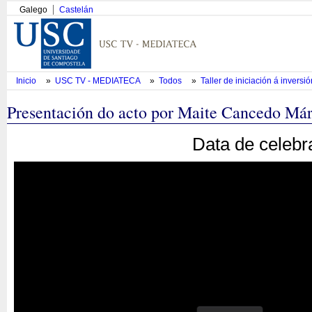
Galego
Castelán
Inicio
»
USC TV - MEDIATECA
»
Todos
»
Taller de iniciación á inversi
Presentación do acto por Maite Cancedo Má
Data de celebr