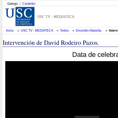
Galego
Castelán
Inicio
»
USC TV - MEDIATECA
»
Todos
»
Encontro Atalanta.
»
Inter
Intervención de David Rodeiro Pazos.
Data de celebr