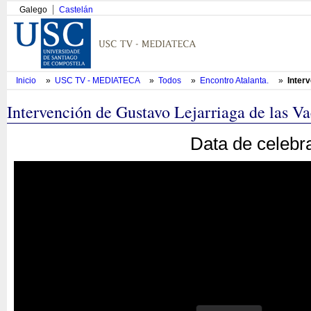
Galego
Castelán
Inicio
»
USC TV - MEDIATECA
»
Todos
»
Encontro Atalanta.
»
Inter
Intervención de Gustavo Lejarriaga de las Va
Data de celebr