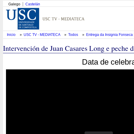
Galego
Castelán
Inicio
»
USC TV - MEDIATECA
»
Todos
»
Entrega da Insignia Fonseca
Intervención de Juan Casares Long e peche d
Data de celebr