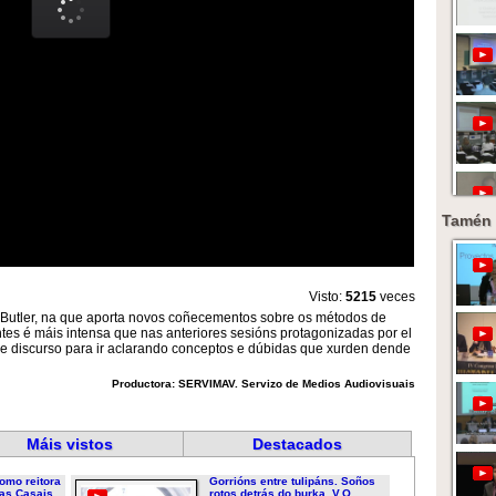
Tamén 
Visto:
5215
veces
. Butler, na que aporta novos coñecementos sobre os métodos de
entes é máis intensa que nas anteriores sesións protagonizadas por el
e discurso para ir aclarando conceptos e dúbidas que xurden dende
Productora: SERVIMAV. Servizo de Medios Audiovisuais
Máis vistos
Destacados
omo reitora
Gorrións entre tulipáns. Soños
as Casais...
rotos detrás do burka. V.O....