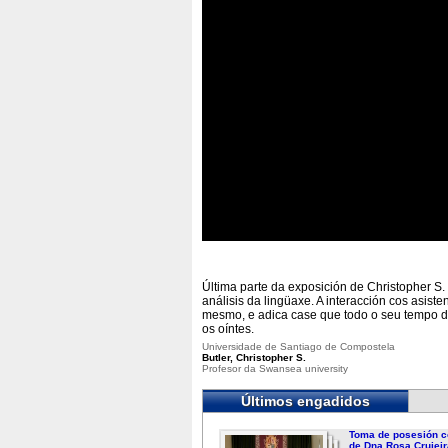
Última parte da exposición de Christopher S
análisis da lingüaxe. A interacción cos asist
mesmo, e adica case que todo o seu tempo d
os oíntes.
Universidade de Santiago de Compostela
Butler, Christopher S.
Profesor da Swansea university
Últimos engadidos
Toma de posesión c
de Dna.Rosa Crujeir