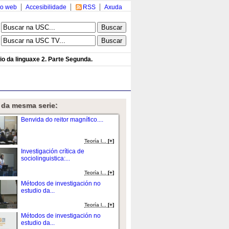
o web
Accesibilidade
RSS
Axuda
io da linguaxe 2. Parte Segunda.
 da mesma serie:
Benvida do reitor magnífico....
Teoría l...
[+]
Investigación crítica de
sociolinguistica:...
Teoría l...
[+]
Métodos de investigación no
estudio da...
Teoría l...
[+]
Métodos de investigación no
estudio da...