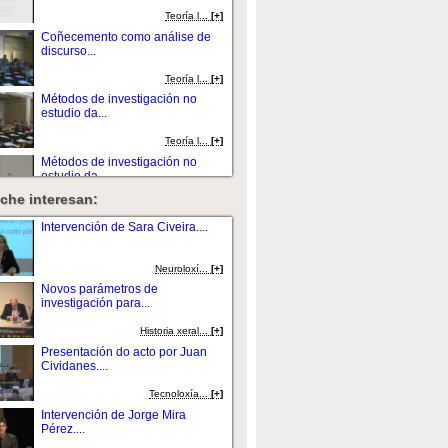
Teoría l...
[+]
Coñecemento como análise de
discurso...
Teoría l...
[+]
Métodos de investigación no
estudio da...
Teoría l...
[+]
Métodos de investigación no
estudio da...
che interesan:
Teoría l...
[+]
Coñecemento como análise de
Intervención de Sara Civeira....
discurso...
Teoría l...
[+]
Neuroloxí...
[+]
Novos parámetros de
investigación para...
Historia xeral...
[+]
Presentación do acto por Juan
Cividanes....
Tecnoloxí­a...
[+]
Intervención de Jorge Mira
Pérez....