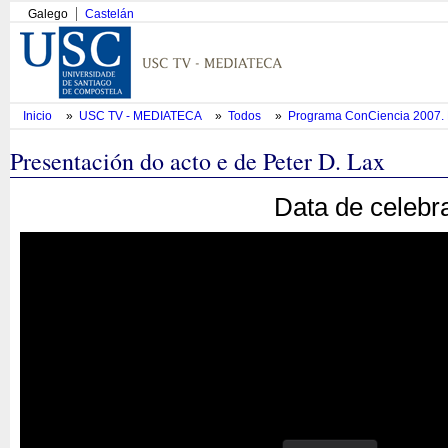
Galego
Castelán
Inicio
»
USC TV - MEDIATECA
»
Todos
»
Programa ConCiencia 2007. 
Presentación do acto e de Peter D. Lax
Data de celebr