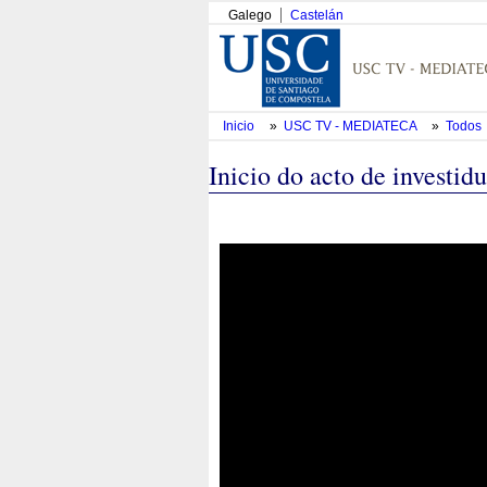
Galego
Castelán
Inicio
»
USC TV - MEDIATECA
»
Todos
Inicio do acto de investid