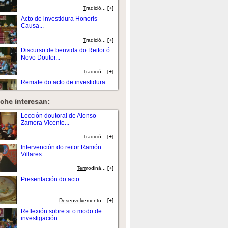
Tradició...
[+]
Acto de investidura Honoris
Causa...
Tradició...
[+]
Discurso de benvida do Reitor ó
Novo Doutor...
Tradició...
[+]
Remate do acto de investidura...
che interesan:
Tradició...
[+]
Lección doutoral de Alonso
Zamora Vicente...
Tradició...
[+]
Intervención do reitor Ramón
Villares...
Termodiná...
[+]
Presentación do acto....
Desenvolvemento...
[+]
Reflexión sobre si o modo de
investigación...