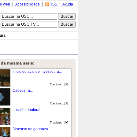
o web
Accesibilidade
RSS
Axuda
dura
 da mesma serie:
Inicio do acto de investidura...
Tradició...
[+]
Cabeceira...
Tradició...
[+]
Lección doutoral...
Tradició...
[+]
Discurso de gabanza....