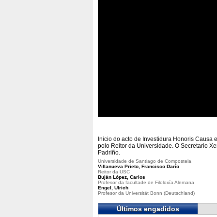
Inicio do acto de Investidura Honoris Causa 
polo Reitor da Universidade. O Secretario X
Padriño.
Universidade de Santiago de Compostela
Villanueva Prieto, Francisco Darío
Reitor da USC
Buján López, Carlos
Profesor da facultade de Filoloxía Alemana
Engel, Ulrich
Profesor da Universität Bonn (Deutschland)
Últimos engadidos