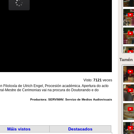
Tamén 
Visto:
7121
veces
en Filoloxía de Ulrich Engel, Procesión académica. Apertura do acto
eral-Mestre de Cerimonias vai na procura do Doutorando e do
Productora: SERVIMAV. Servizo de Medios Audiovisuais
Máis vistos
Destacados