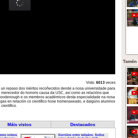
Tamén 
Visto:
6013
veces
i un repaso dos méritos recoñecidos dende a nosa universidade para
mo merecedor do honoris causa da USC, así como as relacións que
e Goodenough e os membros académicos desta especialidade na nosa
egas en relación co científico hoxe homenaxeado, e dalgúns alumnos
científico.
Máis vistos
Destacados
omo reitora
Gorrións entre tulipáns. Soños