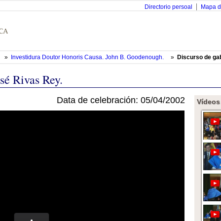
Directorio persoal
Mapa d
»
Investidura Doutor Honoris Causa. John B. Goodenough.
»
Discurso de ga
sé Rivas Rey.
Data de celebración: 05/04/2002
Vídeos