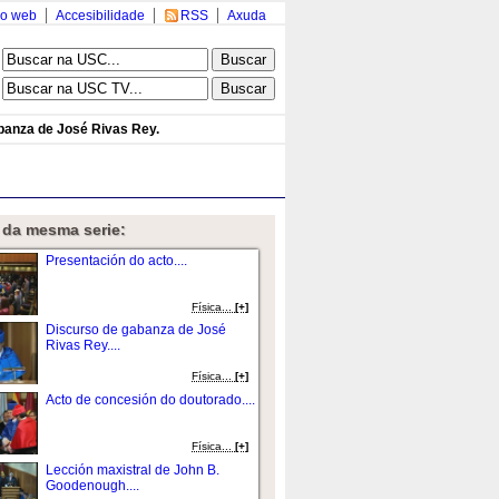
o web
Accesibilidade
RSS
Axuda
banza de José Rivas Rey.
 da mesma serie:
Presentación do acto....
Fí­sica...
[+]
Discurso de gabanza de José
Rivas Rey....
Fí­sica...
[+]
Acto de concesión do doutorado....
Fí­sica...
[+]
Lección maxistral de John B.
Goodenough....