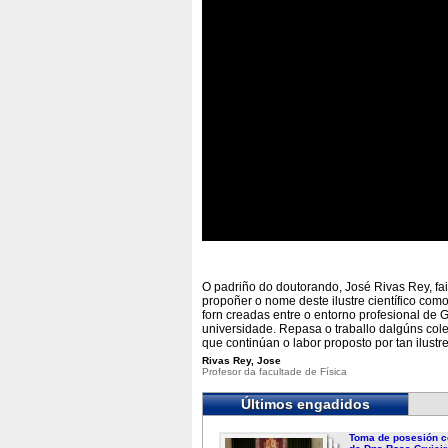
O padriño do doutorando, José Rivas Rey, fa
propoñer o nome deste ilustre científico co
forn creadas entre o entorno profesional d
universidade. Repasa o traballo dalgúns col
que continúan o labor proposto por tan ilustre 
Rivas Rey, Jose
Profesor da facultade de Física
Últimos engadidos
Toma de posesión c