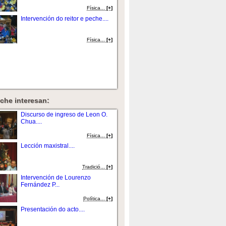
Fí­sica...
[+]
Intervención do reitor e peche....
Fí­sica...
[+]
che interesan:
Discurso de ingreso de Leon O.
Chua....
Fí­sica...
[+]
Lección maxistral....
Tradició...
[+]
Intervención de Lourenzo
Fernández P...
Política...
[+]
Presentación do acto....