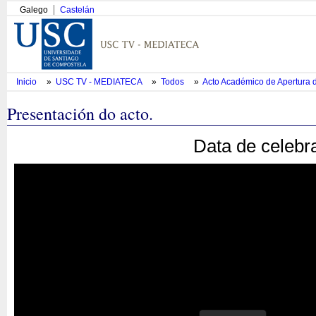
Galego
Castelán
Inicio
»
USC TV - MEDIATECA
»
Todos
»
Acto Académico de Apertura 
Presentación do acto.
Data de celebr