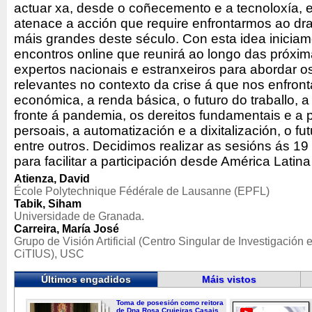
actuar xa, desde o coñecemento e a tecnoloxía, e
atenace a acción que require enfrontarmos ao dra
máis grandes deste século. Con esta idea iniciam
encontros online que reunirá ao longo das próx
expertos nacionais e estranxeiros para abordar 
relevantes no contexto da crise á que nos enfron
económica, a renda básica, o futuro do traballo, a in
fronte á pandemia, os dereitos fundamentais e a 
persoais, a automatización e a dixitalización, o 
entre outros. Decidimos realizar as sesións ás 1
para facilitar a participación desde América Latina
Atienza, David
École Polytechnique Fédérale de Lausanne (EPFL)
Tabik, Siham
Universidade de Granada.
Carreira, María José
Grupo de Visión Artificial (Centro Singular de Investigación e
CiTIUS), USC
Últimos engadidos
Máis vistos
Toma de posesión como reitora
de Dna.Rosa Crujeiras Casais...