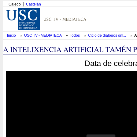
Galego
Castelán
Inicio
»
USC TV - MEDIATECA
»
Todos
»
Ciclo de diálogos onl...
»
A
A INTELIXENCIA ARTIFICIAL TAMÉN 
Data de celebr