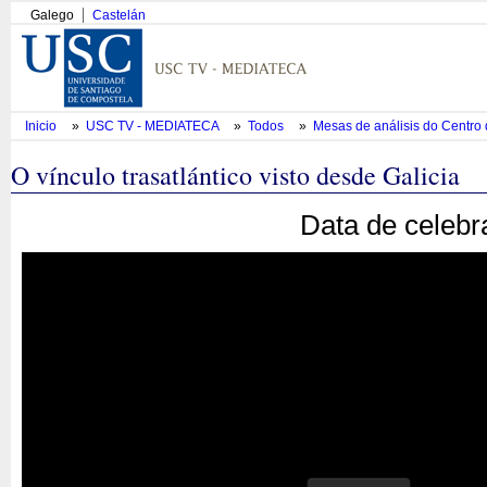
Galego
Castelán
Inicio
»
USC TV - MEDIATECA
»
Todos
»
Mesas de análisis do Centro
O vínculo trasatlántico visto desde Galicia
Data de celebr