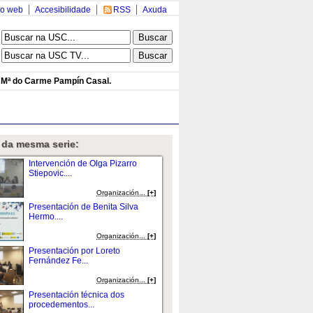
o web
Accesibilidade
RSS
Axuda
e Mª do Carme Pampín Casal.
 da mesma serie:
Intervención de Olga Pizarro
Stiepovic....
Organización...
[+]
Presentación de Benita Silva
Hermo....
Organización...
[+]
Presentación por Loreto
Fernández Fe...
Organización...
[+]
Presentación técnica dos
procedementos...