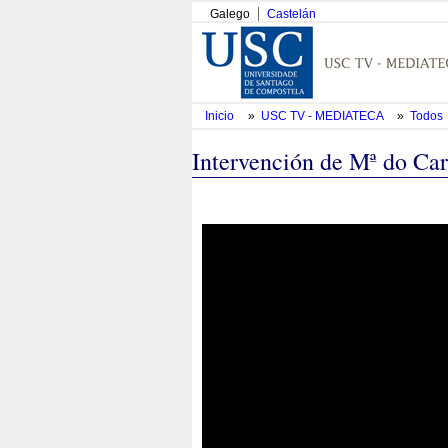
Galego
Castelán
Inicio
»
USC TV - MEDIATECA
»
Todos
Intervención de Mª do Ca