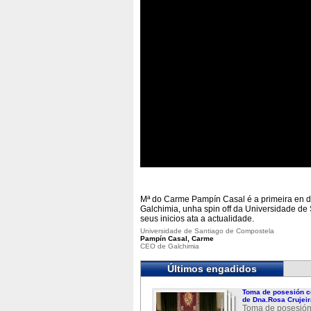
Mª do Carme Pampín Casal é a primeira en de
Galchimia, unha spin off da Universidade d
seus inicios ata a actualidade.
Universidade de Santiago de Compostela
Pampín Casal, Carme
CEO de Galchimia
Últimos engadidos
Toma de posesión c
de Dna.Rosa Crujeir
Toma de posesión