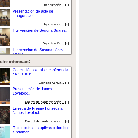
Organización...
[+]
Presentación do acto de
inauguración...
Organización...
[+]
Intervención de Begoña Suárez...
Organización...
[+]
Intervención de Susana López
Abella....
che interesan:
Organización...
[+]
Presentación da mesa por Carlos
Conclusións xerais e conferencia
Hernández...
de Clausur...
Organización...
[+]
Ciencias Xur&ia...
[+]
Intervención de Eva Levy....
Presentación de James
Lovelock...
Organización...
[+]
Control da contaminación...
[+]
Intervención de Juan Casares
Entrega do Premio Fonseca a
Long....
James Lovelock...
Organización...
[+]
Control da contaminación...
[+]
Debate....
Tecnoloxías disruptivas e dereitos
fundamen...