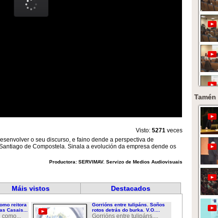
Tamén 
Visto:
5271
veces
senvolver o seu discurso, e faino dende a perspectiva de
e Santiago de Compostela. Sinala a evolución da empresa dende os
Productora: SERVIMAV. Servizo de Medios Audiovisuais
Máis vistos
Destacados
omo reitora
Gorrións entre tulipáns. Soños
as Casais...
rotos detrás do burka. V.O....
 como...
Gorrións entre tulipáns....