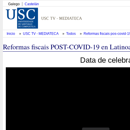
Galego
Castelán
Inicio
»
USC TV - MEDIATECA
»
Todos
»
Reformas fiscais pos-covid-1
Reformas fiscais POST-COVID-19 en Latinoa
Data de celebr