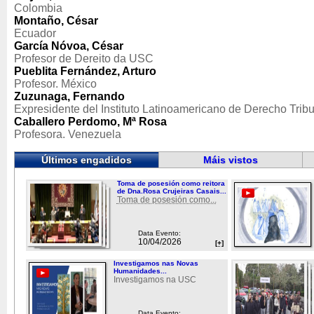
Colombia
Montaño, César
Ecuador
García Nóvoa, César
Profesor de Dereito da USC
Pueblita Fernández, Arturo
Profesor. México
Zuzunaga, Fernando
Expresidente del Instituto Latinoamericano de Derecho Tribu
Caballero Perdomo, Mª Rosa
Profesora. Venezuela
Últimos engadidos
Máis vistos
Toma de posesión como reitora
de Dna.Rosa Crujeiras Casais...
Toma de posesión como...
Data Evento:
10/04/2026
[+]
Investigamos nas Novas
Humanidades...
Investigamos na USC
Data Evento: