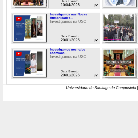
Data Evento:
10/04/2026
[+]
Investigamos nas Novas
Humanidades...
Investigamos na USC
Data Evento:
20/01/2026
[+]
Investigamos nos raios
cósmicos...
Investigamos na USC
Data Evento:
20/01/2026
[+]
Universidade de Santiago de Compostela |