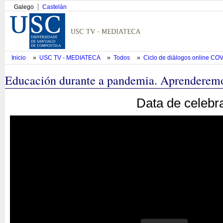
Galego
Castelán
Inicio
»
USC TV - MEDIATECA
»
Todos
»
Ciclo de diálogos online COV
Educación durante a pandemia. Aprenderemo
Data de celebr