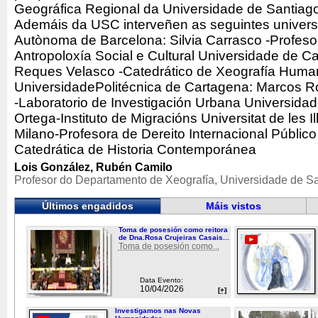
Geográfica Regional da Universidade de Santia
Ademáis da USC interveñen as seguintes universi
Autònoma de Barcelona: Silvia Carrasco -Profesora
Antropoloxía Social e Cultural Universidade de C
Reques Velasco -Catedrático de Xeografía Huma
UniversidadePolitécnica de Cartagena: Marcos R
-Laboratorio de Investigación Urbana Universida
Ortega-Instituto de Migracións Universitat de les I
Milano-Profesora de Dereito Internacional Público
Catedrática de Historia Contemporánea
Lois González, Rubén Camilo
Profesor do Departamento de Xeografía, Universidade de S
Últimos engadidos
Máis vistos
Toma de posesión como reitora
de Dna.Rosa Crujeiras Casais...
Toma de posesión como...
Data Evento:
10/04/2026
[+]
Investigamos nas Novas