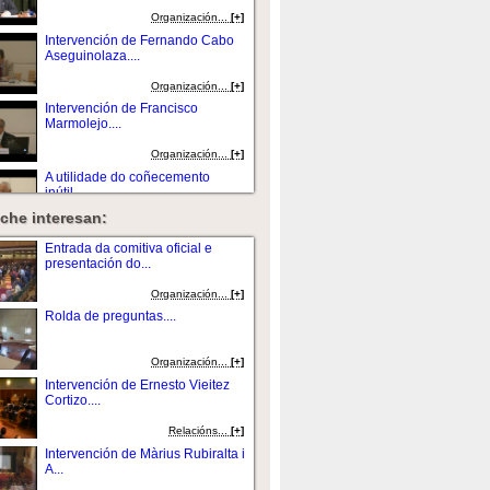
Organización...
[+]
Intervención de Fernando Cabo
Aseguinolaza....
Organización...
[+]
Intervención de Francisco
Marmolejo....
Organización...
[+]
A utilidade do coñecemento
inútil...
che interesan:
Organización...
[+]
Intervención de Martine
Entrada da comitiva oficial e
Reicherts....
presentación do...
Organización...
[+]
Organización...
[+]
Entrega do premio e intervención
Rolda de preguntas....
de Martine...
Organización...
[+]
Organización...
[+]
Intervención de Jean-Pierre
Intervención de Ernesto Vieitez
Bourguignon...
Cortizo....
Organización...
[+]
Relacións...
[+]
Intervención de Miguel Ángel
Intervención de Màrius Rubiralta i
Escotet...
A...