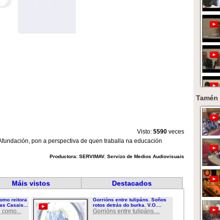
Tamén 
Visto:
5590
veces
 Afundación, pon a perspectiva de quen traballa na educación
Productora: SERVIMAV. Servizo de Medios Audiovisuais
Máis vistos
Destacados
omo reitora
Gorrións entre tulipáns. Soños
as Casais...
rotos detrás do burka. V.O....
 como...
Gorrións entre tulipáns....