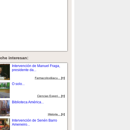
che interesan:
Intervención de Manuel Fraga,
presidente da...
Farmacolox&iacu...
[+]
O solo...
Ciencias Experi...
[+]
Biblioteca América...
Historia...
[+]
Intervención de Senén Barro
Ameneiro...