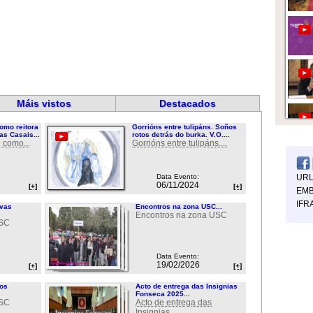
Máis vistos
Destacados
omo reitora
Gorrións entre tulipáns. Soños
as Casais...
rotos detrás do burka. V.O....
 como...
Gorrións entre tulipáns....
Data Evento:
UR
06/11/2024
[+]
[+]
EMB
IFR
ovas
Encontros na zona USC...
Encontros na zona USC
USC
Data Evento:
19/02/2026
[+]
[+]
ios
Acto de entrega das Insignias
Fonseca 2025...
USC
Acto de entrega das
Insignias...