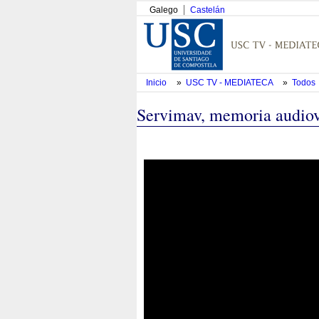
Galego
Castelán
Inicio
»
USC TV - MEDIATECA
»
Todos
Servimav, memoria audiov