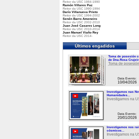
Reitor da USC 1984-1990
Ramón Villares Paz
Reitor da USC 1990-1994
Darío Villanueva Prieto
Reitor da USC 1994-2002
Senén Barro Ameneiro
Reitor da USC 2002-2010
Juan José Casares Long
Reitor da USC 2010-2014
Juan Manuel Viaño Rey
Reitor da USC 2014-
Últimos engadidos
Toma de posesión c
de Dna.Rosa Crujeir
Toma de posesión
Data Evento:
10/04/2026
Investigamos nas N
Humanidades...
Investigamos na 
Data Evento:
20/01/2026
Investigamos nos ra
cósmicos...
Investigamos na 