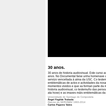
30 anos.
30 anos de historia audiovisual. Este curs
anos. No Documental faise unha homenaxe a s
servizo vencellada á alma da USC. Co teste
emblemáticas de actos e actividades da nosa
momentos vividos e que xa forman parte da 
historia audiovisual, co testemuño das perso
ata hoxe) e as imaxes máis emblemáticas da
Universidade de Santiago de Compostela
Ángel Fagilde Trabada
Director do SERVIMAV 1993-2014
Carlos Pajares Vales