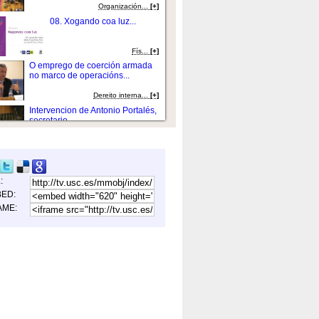
Organización...
[+]
08. Xogando coa luz...
Fí­s...
[+]
O emprego de coerción armada
no marco de operacións...
Dereito interna...
[+]
Intervencion de Antonio Portalés,
secretario...
Farmacolox&iacu...
[+]
Ceses e toma de posesión
da profesora Dna. Rosa...
L:
Organización...
[+]
ED:
Presentación do acto por Arturo
AME:
Azcorra Sal...
Organización...
[+]
Exposición: A Minerva
compostelá: As...
Historia contem...
[+]
Grupo GI 1920 -
FORSCHUNGSGRUPPE.
HUMBOLT...
Educació...
[+]