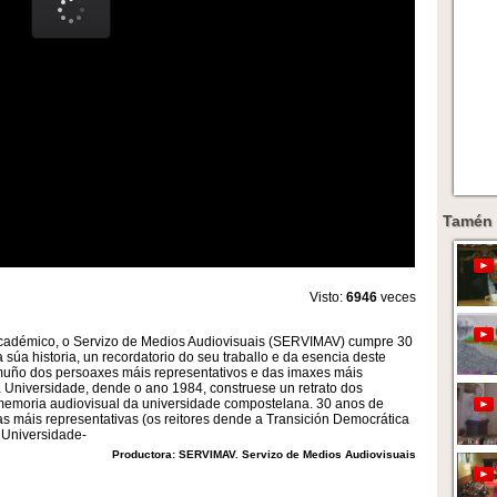
Tamén 
Visto:
6946
veces
o académico, o Servizo de Medios Audiovisuais (SERVIMAV) cumpre 30
úa historia, un recordatorio do seu traballo e da esencia deste
muño dos persoaxes máis representativos e das imaxes máis
 Universidade, dende o ano 1984, construese un retrato dos
memoria audiovisual da universidade compostelana. 30 anos de
as máis representativas (os reitores dende a Transición Democrática
 Universidade-
Productora: SERVIMAV. Servizo de Medios Audiovisuais