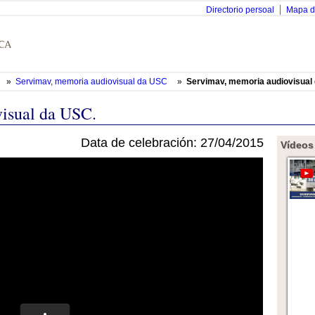
Directorio persoal
Mapa d
»
Servimav, memoria audiovisual da USC
»
Servimav, memoria audiovisual
isual da USC.
Data de celebración: 27/04/2015
Vídeos