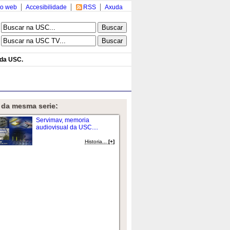
o web
Accesibilidade
RSS
Axuda
 da USC.
 da mesma serie:
Servimav, memoria
audiovisual da USC....
Historia...
[+]