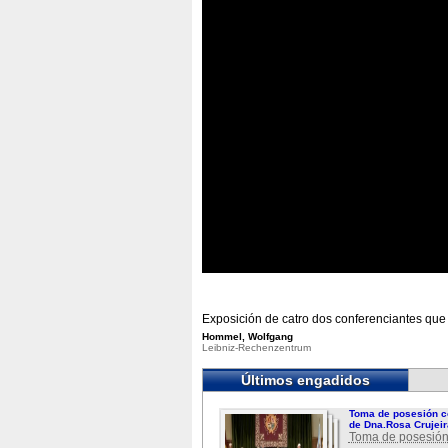
Exposición de catro dos conferenciantes qu
Hommel, Wolfgang
Leibniz-Rechenzentrum
Últimos engadidos
Toma de posesión c
de Dna.Rosa Crujeir
Toma de posesión