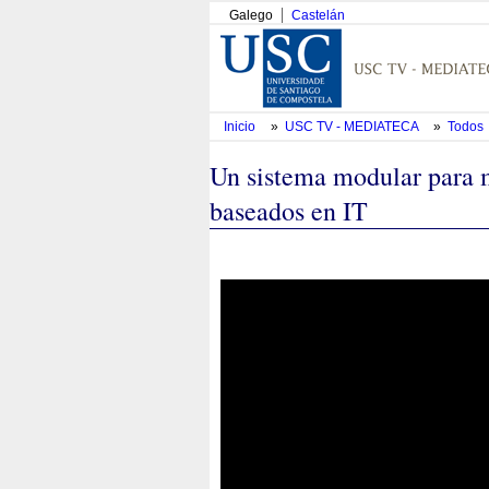
Galego
Castelán
Inicio
»
USC TV - MEDIATECA
»
Todos
Un sistema modular para 
baseados en IT