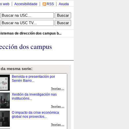
o web
Accesibilidade
RSS
Axuda
istemas de dirección dos campus b...
rección dos campus
 da mesma serie:
Benvida e presentación por
Senén Barro...
Teorías ...
Xestión da investigación nas
institucións...
Teorías ...
O impacto da crise económica
global nos proxectos...
Teorías ...