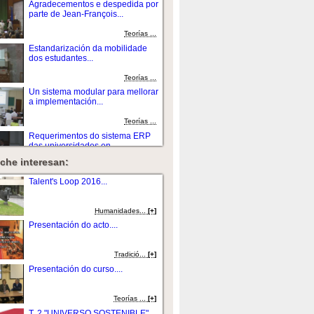
Agradecementos e despedida por
parte de Jean-François...
Teorías ...
Estandarización da mobilidade
dos estudantes...
Teorías ...
Un sistema modular para mellorar
a implementación...
Teorías ...
Requerimentos do sistema ERP
das universidades en...
che interesan:
Teorías ...
O impacto do Proceso Bologna no
Talent's Loop 2016...
mercado laboral: un...
Teorías ...
Humanidades...
[+]
Xestión da investigación nas
Presentación do acto....
institucións...
Teorías ...
Tradició...
[+]
Ferramentas para dirixir ás
Presentación do curso....
universidades ós...
Teorías ...
Teorías ...
[+]
Diseñando a arquitectura para un
T. 2 "UNIVERSO SOSTENIBLE"