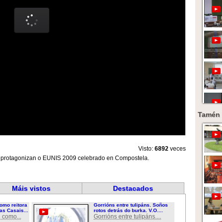
Tamén 
Visto:
6892
veces
e protagonizan o EUNIS 2009 celebrado en Compostela.
Máis vistos
Destacados
omo reitora
Gorrións entre tulipáns. Soños
as Casais...
rotos detrás do burka. V.O....
 como...
Gorrións entre tulipáns....