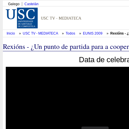
Galego
Castelán
Inicio
»
USC TV - MEDIATECA
»
Todos
»
EUNIS 2009
»
Rexións - 
Rexións - ¿Un punto de partida para a coope
Data de celebr