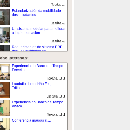
Teorías ...
Estandarización da mobilidade
dos estudantes...
Teorías ...
Un sistema modular para mellorar
a implementación...
Teorías ...
Requerimentos do sistema ERP
das universidades en...
che interesan:
Teorías ...
O impacto do Proceso Bologna no
Experiencia do Banco de Tempo
mercado laboral: un...
Fervello....
Teorías ...
Teorías ...
[+]
Xestión da investigación nas
Laudatio do padriño Felipe
institucións...
Trillo....
Teorías ...
Tradició...
[+]
Ferramentas para dirixir ás
Experiencia no Banco de Tempo
universidades ós...
Anaco....
Teorías ...
Teorías ...
[+]
Diseñando a arquitectura para un
Conferencia inaugural....
sistema integrado...