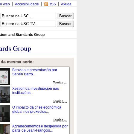
o web
Accesibilidade
RSS
Axuda
ystem and Standards Group
dards Group
 da mesma serie:
Benvida e presentación por
Senén Barro...
Teorías ...
Xestión da investigación nas
institucións...
Teorías ...
O impacto da crise económica
global nos proxectos...
Teorías ...
Agradecementos e despedida por
parte de Jean-François...