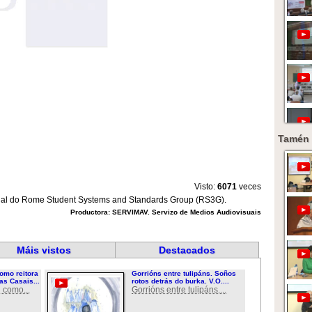
Tamén 
Visto:
6071
veces
ual do Rome Student Systems and Standards Group (RS3G).
Productora: SERVIMAV. Servizo de Medios Audiovisuais
Máis vistos
Destacados
omo reitora
Gorrións entre tulipáns. Soños
as Casais...
rotos detrás do burka. V.O....
 como...
Gorrións entre tulipáns....