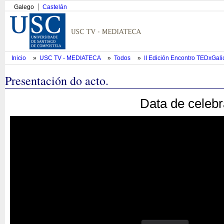
Galego
Castelán
Inicio
»
USC TV - MEDIATECA
»
Todos
»
II Edición Encontro TEDxGali
Presentación do acto.
Data de celebr