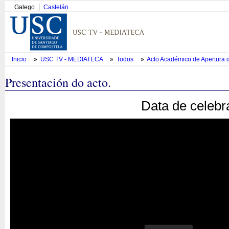
Galego
Castelán
Inicio
»
USC TV - MEDIATECA
»
Todos
»
Acto Académico de Apertura 
Presentación do acto.
Data de celebr