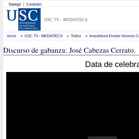
Galego
Castelán
Inicio
»
USC TV - MEDIATECA
»
Todos
»
Investidura Doutor Honoris C
Discurso de gabanza: José Cabezas Cerrato.
Data de celebr