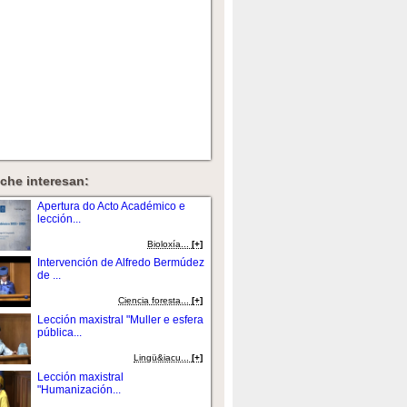
che interesan:
Apertura do Acto Académico e
lección...
Bioloxí­a...
[+]
Intervención de Alfredo Bermúdez
de ...
Ciencia foresta...
[+]
Lección maxistral "Muller e esfera
pública...
Lingü&iacu...
[+]
Lección maxistral
"Humanización...