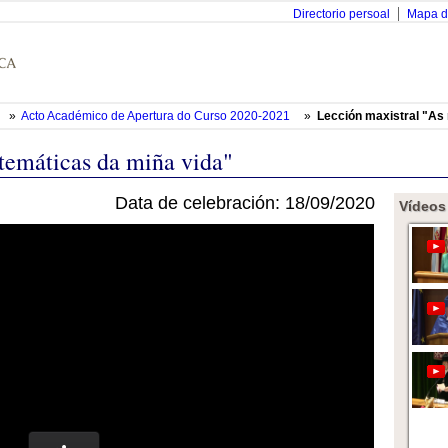
Directorio persoal
Mapa d
»
Acto Académico de Apertura do Curso 2020-2021
»
Lección maxistral "As
temáticas da miña vida"
Data de celebración: 18/09/2020
Vídeos