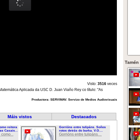
Tamén 
Visto:
3516
veces
Matemática Aplicada da USC D. Juan Viaño Rey co título: "As
Productora: SERVIMAV. Servizo de Medios Audiovisuais
Máis vistos
Destacados
omo reitora
Gorrións entre tulipáns. Soños
as Casais...
rotos detrás do burka. V.O....
 como...
Gorrións entre tulipáns....