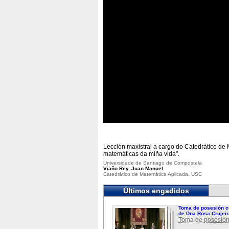
Lección maxistral a cargo do Catedrático de 
matemáticas da miña vida".
Universidade de Santiago de Compostela
Viaño Rey, Juan Manuel
Catedrático de Matemática Aplicada, USC
Últimos engadidos
Toma de posesión c
de Dna.Rosa Crujeir
Toma de posesión