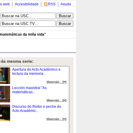
o web
Accesibilidade
RSS
Axuda
 matemáticas da miña vida"
 da mesma serie:
Apertura do Acto Académico e
lectura da memoria...
Matemáti...
[+]
Lección maxistral "As
matemáticas...
Matemáti...
[+]
Discurso do Reitor e peche do
Acto Académic...
Matemáti...
[+]