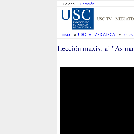
Galego
Castelán
Inicio
»
USC TV - MEDIATECA
»
Todos
Lección maxistral "As ma