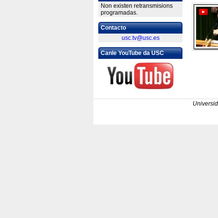
Non existen retransmisions
programadas.
Contacto
usc.tv@usc.es
Canle YouTube da USC
Universi