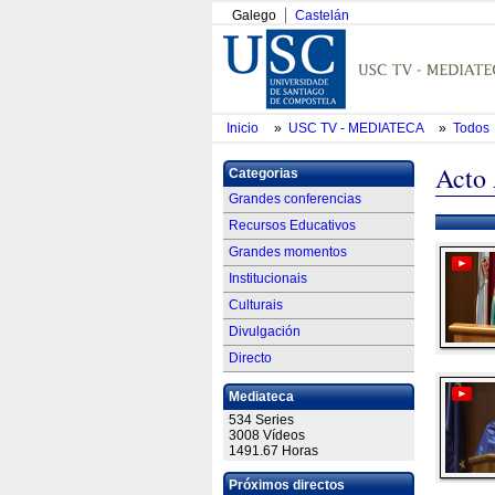
Galego
Castelán
Inicio
»
USC TV - MEDIATECA
»
Todos
Acto
Categorias
Grandes conferencias
Recursos Educativos
Grandes momentos
Institucionais
Culturais
Divulgación
Directo
Mediateca
534 Series
3008 Vídeos
1491.67 Horas
Próximos directos