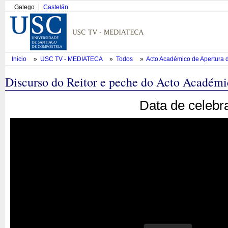
Galego
Castelán
Inicio
»
USC TV - MEDIATECA
»
Todos
»
Acto Académico de Apertura
Discurso do Reitor e peche do Acto Académ
Data de celebr