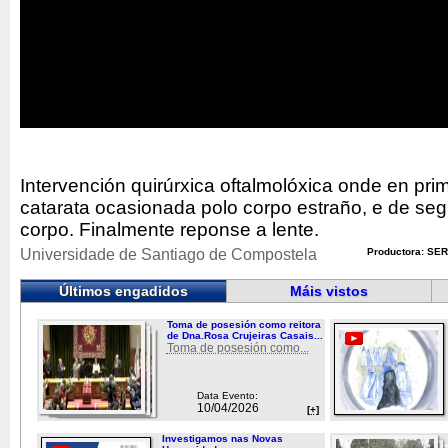
Intervención quirúrxica oftalmolóxica onde en pri
catarata ocasionada polo corpo estraño, e de segu
corpo. Finalmente reponse a lente.
Universidade de Santiago de Compostela
Productora: SER
Últimos engadidos
Máis vistos
Toma de posesión como reitora
de Dna.Rosa Crujeiras Casais...
Toma de posesión como...
Data Evento:
10/04/2026
[+]
Investigamos nas Novas