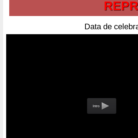
REPR
Data de celebr
Intro