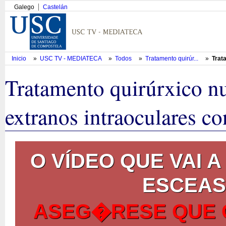
Galego
Castelán
Inicio
»
USC TV - MEDIATECA
»
Todos
»
Tratamento quirúr...
»
Trat
Tratamento quirúrxico n
extranos intraoculares co
O VÍDEO QUE VAI
ESCEAS
ASEG�RESE QUE 