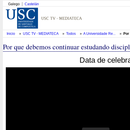
Galego
Castelán
Inicio
»
USC TV - MEDIATECA
»
Todos
»
A Universidade Re...
»
Por
Por que debemos continuar estudando discipl
Data de celebr