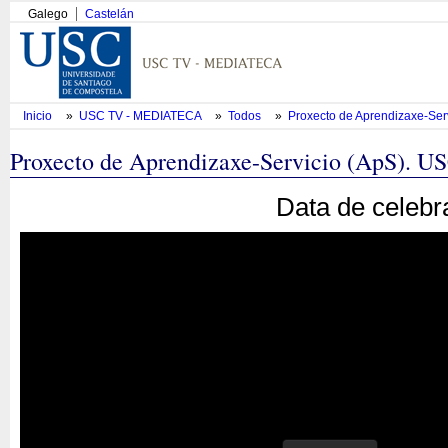
Galego
Castelán
Inicio
»
USC TV - MEDIATECA
»
Todos
»
Proxecto de Aprendizaxe-Se
Proxecto de Aprendizaxe-Servicio (ApS). U
Data de celebr