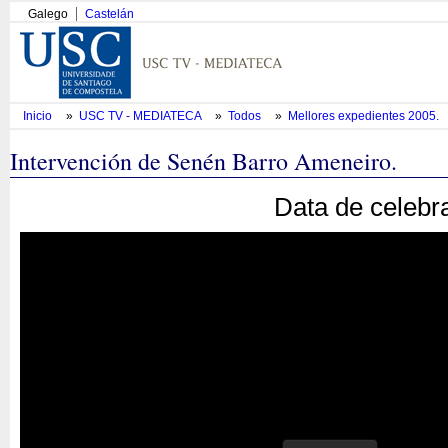
Galego
Castelán
Inicio
»
USC TV - MEDIATECA
»
Todos
»
Mellores expedientes 2005.
Intervención de Senén Barro Ameneiro.
Data de celebr