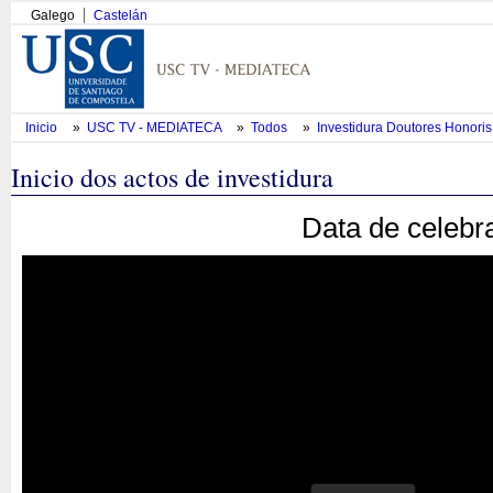
Galego
Castelán
Inicio
»
USC TV - MEDIATECA
»
Todos
»
Investidura Doutores Honoris
Inicio dos actos de investidura
Data de celebr