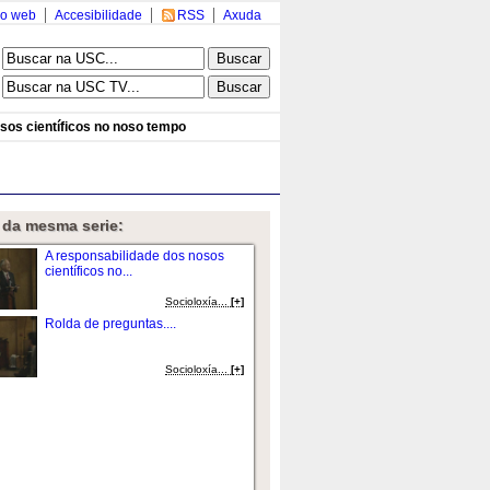
o web
Accesibilidade
RSS
Axuda
sos científicos no noso tempo
 da mesma serie:
A responsabilidade dos nosos
científicos no...
Socioloxía...
[+]
Rolda de preguntas....
Socioloxía...
[+]