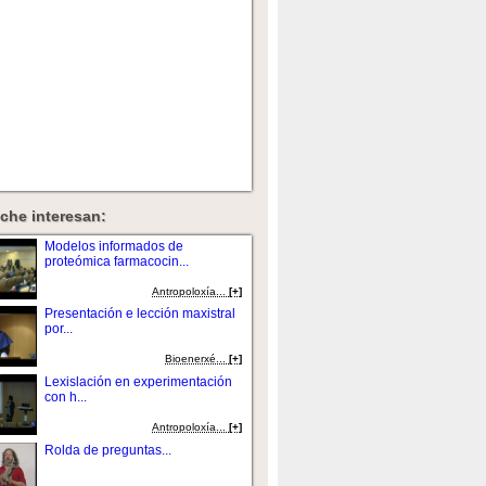
che interesan:
Modelos informados de
proteómica farmacocin...
Antropoloxí­a...
[+]
Presentación e lección maxistral
por...
Bioenerxé...
[+]
Lexislación en experimentación
con h...
Antropoloxí­a...
[+]
Rolda de preguntas...