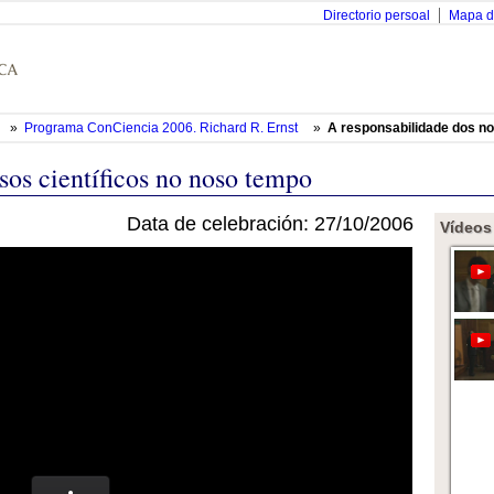
Directorio persoal
Mapa d
»
Programa ConCiencia 2006. Richard R. Ernst
»
A responsabilidade dos no
sos científicos no noso tempo
Data de celebración: 27/10/2006
Vídeos