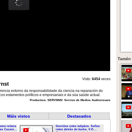
Tamén 
Visto:
6454
veces
rnst
rencia entorno da responsabilidade da ciencia na reparación do
 cos estamentos políticos e empresariais e da súa saúde actual.
Productora: SERVIMAV. Servizo de Medios Audiovisuais
Máis vistos
Destacados
omo reitora
Gorrións entre tulipáns. Soños
as Casais...
rotos detrás do burka. V.O....