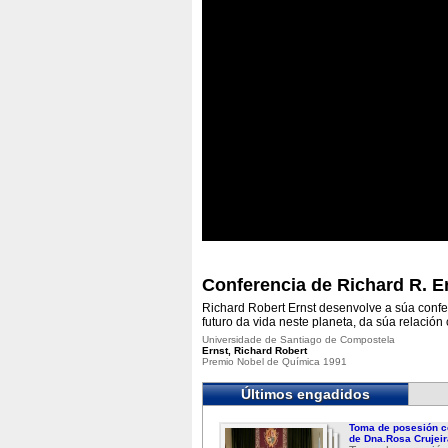
Conferencia de Richard R. E
Richard Robert Ernst desenvolve a súa confe
futuro da vida neste planeta, da súa relación
Universidade de Santiago de Compostela
Ernst, Richard Robert
Premio Nobel de Química 1991
Últimos engadidos
Toma de posesión c
de Dna.Rosa Crujeir