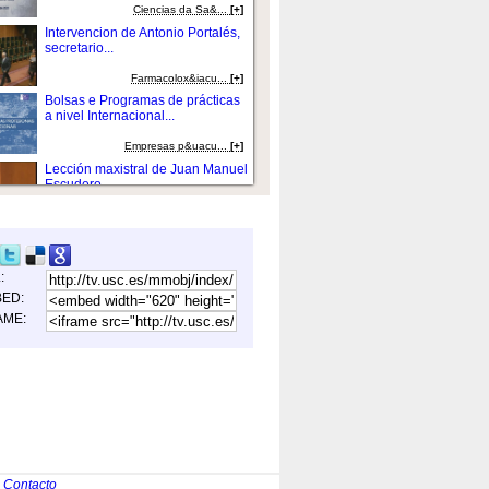
Ciencias da Sa&...
[+]
Intervencion de Antonio Portalés,
secretario...
Farmacolox&iacu...
[+]
Bolsas e Programas de prácticas
a nivel Internacional...
Empresas p&uacu...
[+]
Lección maxistral de Juan Manuel
Escudero....
Tradició...
[+]
O vínculo trasatlántico visto desde
...
L:
Lexislaci&oacut...
[+]
ED:
Acto Institucional do Día das
AME:
Letras Galegas...
Educació...
[+]
Discurso do reitor da USC...
Tradició...
[+]
Intervención de Luis Hervella
Torrón,...
|
Contacto
Matemáti...
[+]