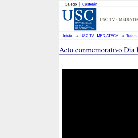
Galego
Castelán
Inicio
»
USC TV - MEDIATECA
»
Todos
Acto conmemorativo Día I