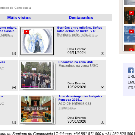
ntiago de Compostela
Máis vistos
Destacados
omo reitora
Gorrións entre tulipáns. Soños
as Casais...
rotos detrás do burka. V.O....
 como...
Gorrións entre tulipáns....
Data Evento:
06/11/2024
[+]
[+]
ovas
Encontros na zona USC...
Encontros na zona USC
USC
UR
EMB
Data Evento:
19/02/2026
[+]
[+]
IFR
ios
Acto de entrega das Insignias
Fonseca 2025...
USC
Acto de entrega das
Insignias...
Data Evento:
30/01/2026
[+]
[+]
dade de Santiago de Compostela | Teléfonos: +34 881 811 000 e +34 982 820 000 