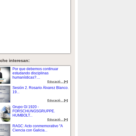
che interesan:
Por que debemos continuar
estudando disciplinas
humanísticas?....
Educació...
[+]
Sesión 2. Rosario Álvarez Blanco.
19...
Educació...
[+]
Grupo GI 1920 -
FORSCHUNGSGRUPPE.
HUMBOLT...
Educació...
[+]
RAGC: Acto conmemorativo "A
Ciencia con Galicia...