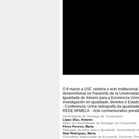
O 8 marzo a USC celebra o acto instituciona
desenvólvese no Paraninfo de la Universida
Igualdade de Xénero para a Excelencia Uni
investigación en igualdade, dereitos e Estad
- Conferencia: Unha radiografía da igualdad
REDE ARMELA. - Acto conmemorativo presidid
Universidade de Santiago de Compostela
López Díaz, Antonio
Reitor da Universidade de Santiago de Compostela
Pérez Pereiro, Marta
Delegado do reitor para a Igualdade, Universidade 
Abal Rodríguez, Marta
Concelleira responsable de Economía, Facenda, Pers