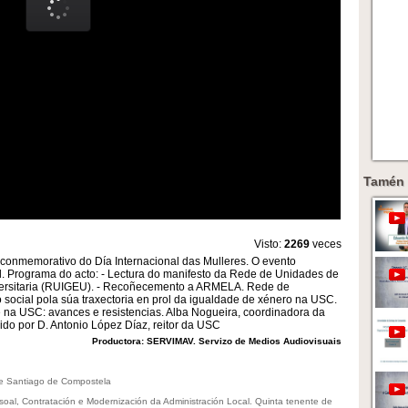
Tamén 
Visto:
2269
veces
l conmemorativo do Día Internacional das Mulleres. O evento
d. Programa do acto: - Lectura do manifesto da Rede de Unidades de
versitaria (RUIGEU). - Recoñecemento a ARMELA. Rede de
o social pola súa traxectoria en prol da igualdade de xénero na USC.
e na USC: avances e resistencias. Alba Nogueira, coordinadora da
o por D. Antonio López Díaz, reitor da USC
Productora: SERVIMAV. Servizo de Medios Audiovisuais
de Santiago de Compostela
oal, Contratación e Modernización da Administración Local. Quinta tenente de