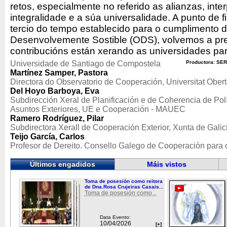
retos, especialmente no referido as alianzas, int
integralidade e a súa universalidade. A punto de fi
tercio do tempo establecido para o cumplimento d
Desenvolvemente Sostible (ODS), volvemos a p
contribucións están xerando as universidades pa
Universidade de Santiago de Compostela
Productora: SER
Martínez Samper, Pastora
Directora do Observatorio de Cooperación, Universitat Ober
Del Hoyo Barboya, Eva
Subdirección Xeral de Planificación e de Coherencia de Polít
Asuntos Exteriores, UE e Cooperación - MAUEC
Ramero Rodríguez, Pilar
Subdirectora Xerall de Cooperación Exterior, Xunta de Galic
Teijo García, Carlos
Profesor de Dereito. Consello Galego de Cooperación par
Últimos engadidos
Máis vistos
Toma de posesión como reitora
de Dna.Rosa Crujeiras Casais...
Toma de posesión como...
Data Evento:
10/04/2026
[+]