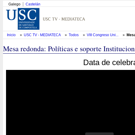
Galego
Castelán
Inicio
»
USC TV - MEDIATECA
»
Todos
»
VIII Congreso Uni...
»
Mesa
Mesa redonda: Políticas e soporte Instituci
Data de celebr