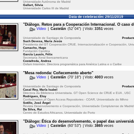
Universidade Autónoma de Madrid
Gallart, Silvia
Universidade Carlos III de Madrid
Data de celebración: 29/11/2019
"Diálogo. Retos para a Cooperación Internacional. O caso 
Vídeo
|
Castelán
(52' 04'') | Visto:
3351
veces
Universidade de Santiago de Compostela
Product
Such Devesa, María Jesús
Presidenta del GT Cooperación CRUE. Internacionalización e Cooperación, Univ
Camacho, Hugo
Fundación Carolina
García Lausín, Félix
Secretaría Xeral Iberoamericana
Costafreda, Andrea
Oxfam Intermón. Directora programática para América Latina e o Caribe
"Mesa redonda: Coñecemento aberto"
Vídeo
|
Castelán
(70' 18'') | Visto:
4003
veces
Universidade de Santiago de Compostela
Product
Casal Rey, María Isabel
Directora da Biblioteca Universitaria. GT Open Science de CRUE e EUA , USC
Rodrigues, Eloy
Confederation of Open Access Repositories - COAR, Universidade do Mihno
Sotillo, José Ángel
Revista Desenvolvemento e Cooperación, Universidade Complutense de Madrid
Da Silva, Rui
Centro de Estudos Africanos, Universidade do Porto
"Diálogo: Ética do desenvolvemento, o papel das universid
Vídeo
|
Castelán
(60' 53'') | Visto:
3865
veces