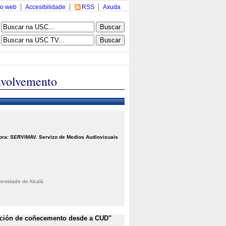
o web
Accesibilidade
RSS
Axuda
nvolvemento
ora: SERVIMAV. Servizo de Medios Audiovisuais
ersidade de Alcalá
eración de coñecemento desde a CUD"