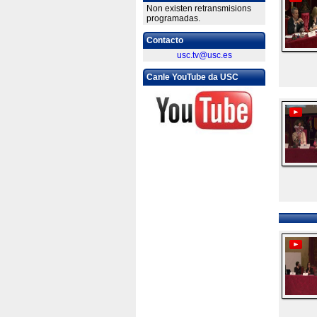
Non existen retransmisions
programadas.
Contacto
usc.tv@usc.es
Canle YouTube da USC