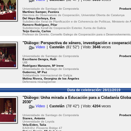
Universidade de Santiago de Compostela
Product
Martínez Samper, Pastora
Directora do Observatorio de Cooperación, Universitat Oberta de Catalunya
Del Hoyo Barboya, Eva
Subdirección Xeral de Planificación e de Coherencia de Políticas, Ministerio d
Ramero Rodríguez, Pilar
Subdirectora Xerall de Cooperación Exterior, Xunta de Galicia
Teijo García, Carlos
Profesor de Dereito. Consello Galego de Cooperación para o Desenvolvemento
"Diálogo: Perspectiva de xénero, investigación e cooperaci
Vídeo
|
Castelán
(81' 52'') | Visto:
3646
veces
Universidade de Santiago de Compostela
Product
Escribano Dengra, Ruth
UIB
Rodríguez Manzano, Mª Irene
Universidade de Santiago de Compostela
Gutierrez, Mª Paz
Solidaridade Internacional de Galicia
Molina Rivera, Georgina de los Ángeles
Defensora nicaragüense
Data de celebración: 28/11/2019
"Diálogo: Unha mirada a Educación para a Cidadanía Globa
2030"
Vídeo
|
Castelán
(78' 42'') | Visto:
4204
veces
Universidade de Santiago de Compostela
Product
Sianes, Antonio
Universidade de Loyola
Vela-Eiden, Talia
EADI-EU. Proxecto Bridge 47