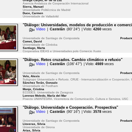
Ortega Carpio, Mª de la Luz
Axencia Andaluza de Cooperación Internacional
Sierra, Manuel
Universidade Politécnica de Madrid
Duce, Carmen
Universidade de Valladolid
"Diálogo: Universidades, modelos de producción e comerci
Vídeo
|
Castelán
(80' 24'') | Visto:
4260
veces
Universidade de Santiago de Compostela
Product
Comet, David
Universidade de Córdoba
Santiago, Marta
Cooperativa IDEAS e Universidades polo Comercio Xusto
"Diálogo. Retos cruzados. Cambio climático e refuxio"
Vídeo
|
Castelán
(106' 47'') | Visto:
4989
veces
Universidade de Santiago de Compostela
Product
Velo, Alexis
Subgrupo Universidade e Refuxio. CRUE - Internacionalización e Cooperación,
Sánchez Terán, Gonzalo
Universidade de Fordham
Monje, Cristina
ECODES, Universidade de Zaragoza
Lorenzo Moledo, María del Mar
Prxecto UNIINTEGRA. Vicerreitora de Comunicación, Cultura e Servizos, USC
"Diálogo. Universidade e Cooperación. Prospectiva"
Vídeo
|
Castelán
(90' 16'') | Visto:
3578
veces
Universidade de Santiago de Compostela
Product
Lloveras, Silvia
Universidade de Girona
Arias, Silvia