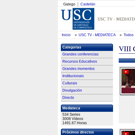
Galego
Castelán
Inicio
»
USC TV - MEDIATECA
»
Todos
VIII 
Categorias
Grandes conferencias
Recursos Educativos
Grandes momentos
Institucionais
Culturais
Divulgación
Directo
Mediateca
534 Series
3008 Vídeos
1491.67 Horas
Próximos directos