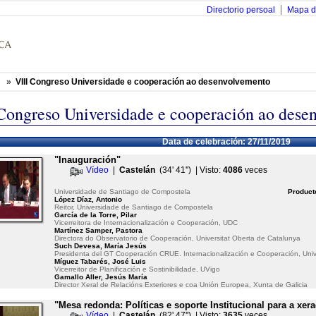
Directorio persoal
Mapa d
»
VIII Congreso Universidade e cooperación ao desenvolvemento
Congreso Universidade e cooperación ao dese
Data de celebración: 27/11/2019
"Inauguración"
Vídeo
|
Castelán
(34' 41'') | Visto:
4086
veces
Universidade de Santiago de Compostela
Product
López Díaz, Antonio
Reitor, Universidade de Santiago de Compostela
García de la Torre, Pilar
Vicerreitora de Internacionalización e Cooperación, UDC
Martínez Samper, Pastora
Directora do Observatorio de Cooperación, Universitat Oberta de Catalunya
Such Devesa, María Jesús
Presidenta del GT Cooperación CRUE. Internacionalización e Cooperación, Univ
Míguez Tabarés, José Luis
Vicerreitor de Planificación e Sostinibilidade, UVigo
Gamallo Aller, Jesús María
Director Xeral de Relacións Exteriores e coa Unión Europea, Xunta de Galicia
"Mesa redonda: Políticas e soporte Institucional para a x
Vídeo
|
Castelán
(82' 47'') | Visto:
3635
veces