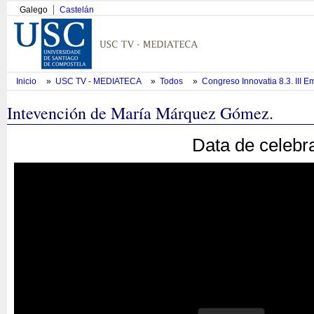
Galego
Castelán
Inicio
»
USC TV - MEDIATECA
»
Todos
»
Congreso Innovatia 8.3. II
Intevención de María Márquez Gómez.
Data de celebr