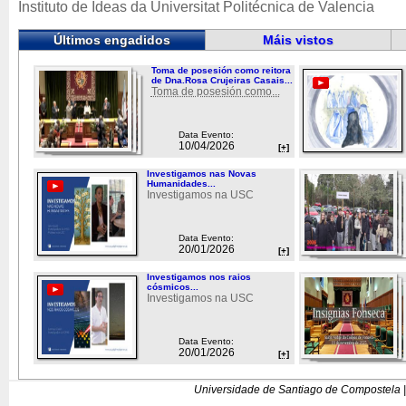
Instituto de Ideas da Universitat Politécnica de Valencia
Últimos engadidos
Máis vistos
Toma de posesión como reitora
de Dna.Rosa Crujeiras Casais...
Toma de posesión como...
Data Evento:
10/04/2026
[+]
Investigamos nas Novas
Humanidades...
Investigamos na USC
Data Evento:
20/01/2026
[+]
Investigamos nos raios
cósmicos...
Investigamos na USC
Data Evento:
20/01/2026
[+]
Universidade de Santiago de Compostela |