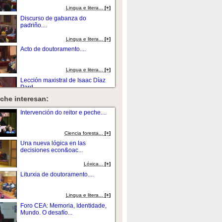
Lingua e litera...
[+]
Discurso de gabanza do
padriño....
Lingua e litera...
[+]
Acto de doutoramento....
Lingua e litera...
[+]
Lección maxistral de Isaac Díaz
Pard...
che interesan:
Lingua e litera...
[+]
Intervención do reitor e peche....
Ciencia foresta...
[+]
Una nueva lógica en las
decisiones econ&oac...
Lóxica...
[+]
Liturxia de doutoramento....
Lingua e litera...
[+]
Foro CEA: Memoria, Identidade,
Mundo. O desafío...