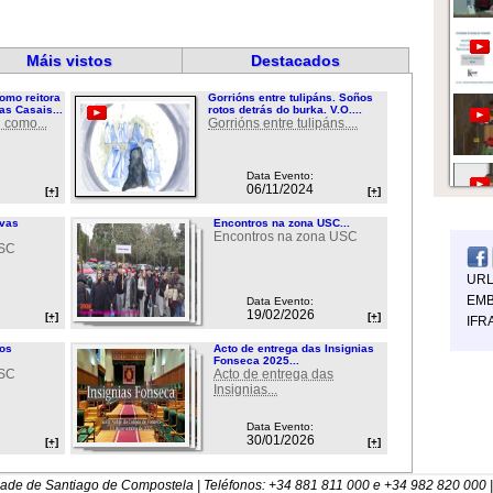
Máis vistos
Destacados
omo reitora
Gorrións entre tulipáns. Soños
as Casais...
rotos detrás do burka. V.O....
 como...
Gorrións entre tulipáns....
Data Evento:
06/11/2024
[+]
[+]
ovas
Encontros na zona USC...
Encontros na zona USC
USC
UR
EMB
Data Evento:
19/02/2026
[+]
[+]
IFR
ios
Acto de entrega das Insignias
Fonseca 2025...
USC
Acto de entrega das
Insignias...
Data Evento:
30/01/2026
[+]
[+]
dade de Santiago de Compostela | Teléfonos: +34 881 811 000 e +34 982 820 000 