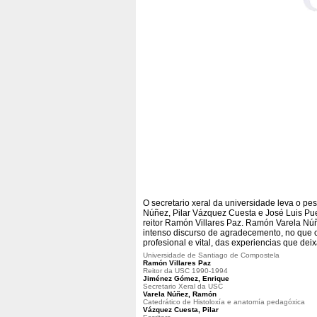
O secretario xeral da universidade leva o p
Núñez, Pilar Vázquez Cuesta e José Luis P
reitor Ramón Villares Paz. Ramón Varela Nú
intenso discurso de agradecemento, no que c
profesional e vital, das experiencias que de
Universidade de Santiago de Compostela
Ramón Villares Paz
Reitor da USC 1990-1994
Jiménez Gómez, Enrique
Secretario Xeral da USC
Varela Núñez, Ramón
Catedrático de Histoloxía e anatomía pedagóxica
Vázquez Cuesta, Pilar