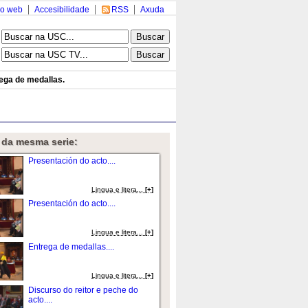
o web
Accesibilidade
RSS
Axuda
ega de medallas.
 da mesma serie:
Presentación do acto....
Lingua e litera...
[+]
Presentación do acto....
Lingua e litera...
[+]
Entrega de medallas....
Lingua e litera...
[+]
Discurso do reitor e peche do
acto....