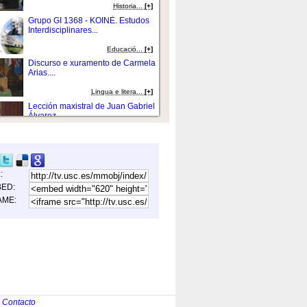
Historia...
[+]
Grupo GI 1368 - KOINÉ. Estudos
Interdisciplinares...
Educació...
[+]
Discurso e xuramento de Carmela
Arias....
Lingua e litera...
[+]
Lección maxistral de Juan Gabriel
Álvarez...
Bioestadí...
[+]
Discursos dos representantes de
PAS e PDI...
L:
Humanidades...
[+]
ED:
Intervención de Alberto Núñez...
AME:
Insignias...
Intervención de María Reyes
Fernández...
Ciencia foresta...
[+]
Presentación volumen XXIX
Congreso ASELE 20...
|
Contacto
Educació...
[+]