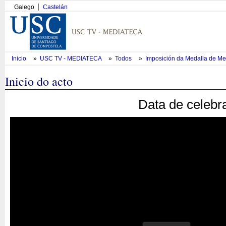
Galego
Castelán
Inicio
»
USC TV - MEDIATECA
»
Todos
»
Imposición da Medalla de M
Inicio do acto
Data de celebr