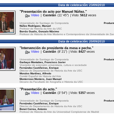
Data de celebración: 23/09/2010
"Presentación do acto por Manuel Núñez."
Vídeo
|
Castelán
(11' 45'') | Visto:
5612
veces
Universidade de Santiago de Compostela
Product
Núñez Rodríguez, Manuel
Profesor de Historia da Arte da USC
Borrás Gualis, Gonzalo Máximo
Profesor de Historia de Arte Moderno e Contemporáneo da Universidade de Za
Data de celebración: 20/09/2010
"Intervención do presidente da mesa e peche."
Vídeo
|
Castelán
(8' 21'') | Visto:
8427
veces
Universidade de Santiago de Compostela
Product
Garbayo Montabes, Francisco Javier
Vicerreitor de extensión universitaria, cultura e sociedade
Fernández Castiñeiras, Enrique
Director do Departamento de Historia da Arte da USC
Morales Martínez, Alfredo
Comité Español de Historia del Arte
Monterroso Montero, Juan Manuel
Decano da Facultade de Xeografía e Historia da USC
"Presentación do acto."
Vídeo
|
Castelán
(3' 54'') | Visto:
5357
veces
Universidade de Santiago de Compostela
Product
Fernández Castiñeiras, Enrique
Director do Departamento de Historia da Arte da USC
Bonet Correa, Antonio
Profesor de Historia do Arte da Universidad Complutense de Madrid