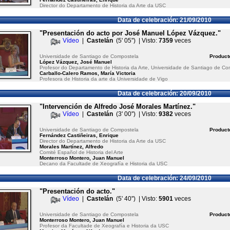
Director do Departamento de Historia da Arte da USC
Data de celebración: 21/09/2010
"Presentación do acto por José Manuel López Vázquez."
Vídeo
|
Castelán
(5' 05'') | Visto:
7359
veces
Universidade de Santiago de Compostela
Product
López Vázquez, José Manuel
Profesor do Departamento de Historia da Arte, Universidade de Santiago de Co
Carballo-Calero Ramos, María Victoria
Profesora de Historia da arte da Universidade de Vigo
Data de celebración: 20/09/2010
"Intervención de Alfredo José Morales Martínez."
Vídeo
|
Castelán
(3' 00'') | Visto:
9382
veces
Universidade de Santiago de Compostela
Product
Fernández Castiñeiras, Enrique
Director do Departamento de Historia da Arte da USC
Morales Martínez, Alfredo
Comité Español de Historia del Arte
Monterroso Montero, Juan Manuel
Decano da Facultade de Xeografía e Historia da USC
Data de celebración: 24/09/2010
"Presentación do acto."
Vídeo
|
Castelán
(5' 40'') | Visto:
5901
veces
Universidade de Santiago de Compostela
Product
Monterroso Montero, Juan Manuel
Profesor da Facultade de Xeografía e Historia da USC