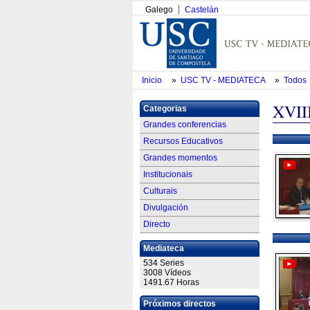
Galego
Castelán
Inicio
»
USC TV - MEDIATECA
»
Todos
XVII
Categorias
Grandes conferencias
Recursos Educativos
Grandes momentos
Institucionais
Culturais
Divulgación
Directo
Mediateca
534 Series
3008 Vídeos
1491.67 Horas
Próximos directos