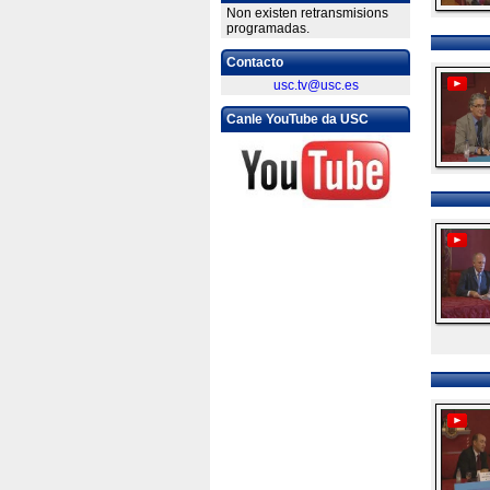
Non existen retransmisions
programadas.
Contacto
usc.tv@usc.es
Canle YouTube da USC