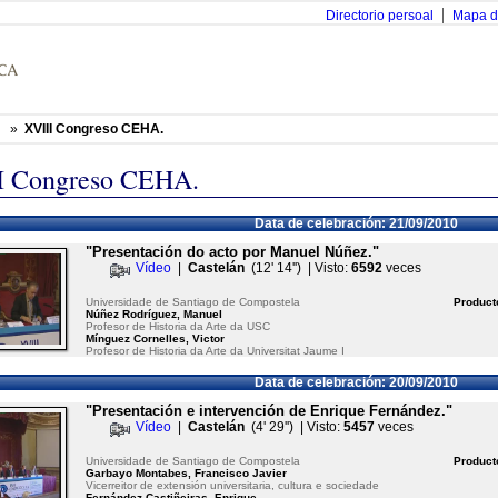
Directorio persoal
Mapa d
»
XVIII Congreso CEHA.
I Congreso CEHA.
Data de celebración: 21/09/2010
"Presentación do acto por Manuel Núñez."
Vídeo
|
Castelán
(12' 14'') | Visto:
6592
veces
Universidade de Santiago de Compostela
Product
Núñez Rodríguez, Manuel
Profesor de Historia da Arte da USC
Mínguez Cornelles, Victor
Profesor de Historia da Arte da Universitat Jaume I
Data de celebración: 20/09/2010
"Presentación e intervención de Enrique Fernández."
Vídeo
|
Castelán
(4' 29'') | Visto:
5457
veces
Universidade de Santiago de Compostela
Product
Garbayo Montabes, Francisco Javier
Vicerreitor de extensión universitaria, cultura e sociedade
Fernández Castiñeiras, Enrique