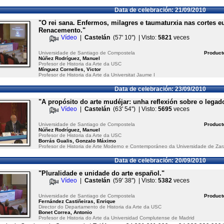
Data de celebración: 21/09/2010
"O rei sana. Enfermos, milagres e taumaturxia nas cortes 
Renacemento."
Vídeo
|
Castelán
(57' 10'') | Visto:
5821
veces
Universidade de Santiago de Compostela
Product
Núñez Rodríguez, Manuel
Profesor de Historia da Arte da USC
Mínguez Cornelles, Victor
Profesor de Historia da Arte da Universitat Jaume I
Data de celebración: 23/09/2010
"A propósito do arte mudéjar: unha reflexión sobre o legad
Vídeo
|
Castelán
(63' 54'') | Visto:
5695
veces
Universidade de Santiago de Compostela
Product
Núñez Rodríguez, Manuel
Profesor de Historia da Arte da USC
Borrás Gualis, Gonzalo Máximo
Profesor de Historia de Arte Moderno e Contemporáneo da Universidade de Za
Data de celebración: 20/09/2010
"Pluralidade e unidade do arte español."
Vídeo
|
Castelán
(59' 38'') | Visto:
5382
veces
Universidade de Santiago de Compostela
Product
Fernández Castiñeiras, Enrique
Director do Departamento de Historia da Arte da USC
Bonet Correa, Antonio
Profesor de Historia do Arte da Universidad Complutense de Madrid