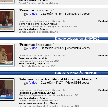
Morales Martínez, Alfredo
Comité Español de Historia del Arte
"Presentación do acto."
Vídeo
|
Castelán
(5' 40'') | Visto:
5734
veces
Universidade de Santiago de Compostela
Product
Monterroso Montero, Juan Manuel
Profesor da Facultade de Xeografía e Historia da USC
Morales Martínez, Alfredo
Comité Español de Historia del Arte
Data de celebración: 23/09/2010
"Presentación do acto."
Vídeo
|
Castelán
(8' 08'') | Visto:
8984
veces
Universidade de Santiago de Compostela
Product
Rosende Valdés, Andrés
Profesor de Historia da Arte da USC
Hueso Montón, Ángel Luis
profesor de Historia do cine USC
Data de celebración: 20/09/2010
"Intervención de Juan Manuel Monterroso Montero."
Vídeo
|
Castelán
(3' 11'') | Visto:
8986
veces
Universidade de Santiago de Compostela
Product
Fernández Castiñeiras, Enrique
Director do Departamento de Historia da Arte da USC
Morales Martínez, Alfredo
Comité Español de Historia del Arte
Monterroso Montero, Juan Manuel
Decano da Facultade de Xeografía e Historia da USC