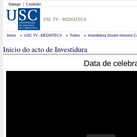
Galego
Castelán
Inicio
»
USC TV - MEDIATECA
»
Todos
»
Investidura Doutor Honoris C
Inicio do acto de Investidura
Data de celebr