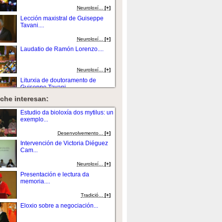
Neuroloxí...
[+]
Lección maxistral de Guiseppe
Tavani....
Neuroloxí...
[+]
Laudatio de Ramón Lorenzo....
Neuroloxí...
[+]
Liturxia de doutoramento de
Guiseppe Tavani....
che interesan:
Neuroloxí...
[+]
Intervención de Ramón Villares
Estudio da bioloxía dos mytilus: un
Paz e...
exemplo...
Neuroloxí...
[+]
Desenvolvemento...
[+]
Intervención de Victoria Diéguez
Cam...
Neuroloxí...
[+]
Presentación e lectura da
memoria....
Tradició...
[+]
Eloxio sobre a negociación...