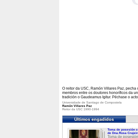
O reitor da USC, Ramón Villares Paz, pecha 
membros entre os doutores honoríficos da un
tradición o Gaudeamus Igitur. Péchase o acto 
Universidade de Santiago de Compostela
Ramón Villares Paz
Reitor da USC 1990-1994
Últimos engadidos
Toma de posesión c
de Dna.Rosa Crujeir
Toma de posesión