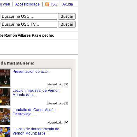
o web
Accesibilidade
RSS
Axuda
de Ramón Villares Paz e peche.
 da mesma serie:
Presentación do acto....
Neuroloxí...
[+]
Lección maxistral de Vernon
Mountcastle....
Neuroloxí...
[+]
Laudatio de Carlos Acuña
Castroviejo....
Neuroloxí...
[+]
Liturxia de doutoramento de
Vernon Mountcastle....