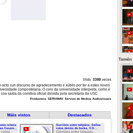
Tamén 
Visto:
3398
veces
o acto cun discurso de agradecemento e xúbilo por ter a estes novos
iversidade compostelana. O coro da universidade interpreta, como é
coa saída da comitiva oficial dirixida pola secretaria da USC.
Productora: SERVIMAV. Servizo de Medios Audiovisuais
Máis vistos
Destacados
omo reitora
Gorrións entre tulipáns. Soños
as Casais...
rotos detrás do burka. V.O....
 como...
Gorrións entre tulipáns....