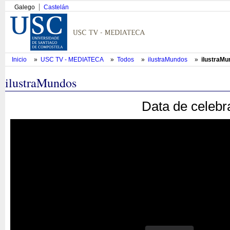
Galego
Castelán
Inicio
»
USC TV - MEDIATECA
»
Todos
»
ilustraMundos
»
ilustraM
ilustraMundos
Data de celebr