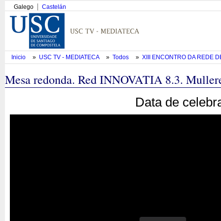
Galego
Castelán
Inicio
»
USC TV - MEDIATECA
»
Todos
»
XIII ENCONTRO DA REDE DE 
Mesa redonda. Red INNOVATIA 8.3. Mulleres
Data de celebr