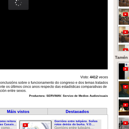
Tamén 
Visto:
4412
veces
conclusións sobre o funcionamento do congreso e dos temas tratados
ante os últimos cinco anos respecto das estadísticas comparativas de
ción entre sexos.
Productora: SERVIMAV. Servizo de Medios Audiovisuais
Máis vistos
Destacados
omo reitora
Gorrións entre tulipáns. Soños
as Casais...
rotos detrás do burka. V.O....
 como...
Gorrións entre tulipáns....