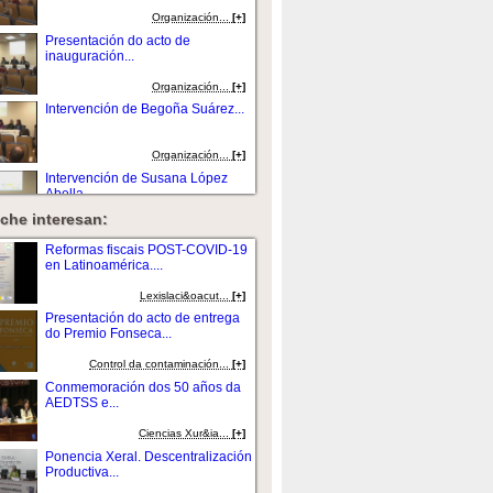
Organización...
[+]
Presentación do acto de
inauguración...
Organización...
[+]
Intervención de Begoña Suárez...
Organización...
[+]
Intervención de Susana López
Abella....
che interesan:
Organización...
[+]
Presentación da mesa por Carlos
Reformas fiscais POST-COVID-19
Hernández...
en Latinoamérica....
Organización...
[+]
Lexislaci&oacut...
[+]
Intervención de Eva Levy....
Presentación do acto de entrega
do Premio Fonseca...
Organización...
[+]
Control da contaminación...
[+]
Intervención de Juan Casares
Conmemoración dos 50 años da
Long....
AEDTSS e...
Organización...
[+]
Ciencias Xur&ia...
[+]
Debate....
Ponencia Xeral. Descentralización
Productiva...