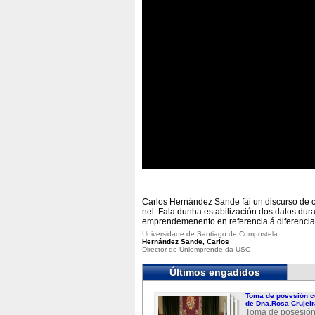
Carlos Hernández Sande fai un discurso de 
nel. Fala dunha estabilización dos datos dur
emprendemenento en referencia á diferencia
Universidade de Santiago de Compostela
Hernández Sande, Carlos
Director de Uniemprende da USC
Últimos engadidos
Toma de posesión c
de Dna.Rosa Crujeir
Toma de posesión