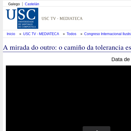
Galego
Castelán
Inicio
»
USC TV - MEDIATECA
»
Todos
»
Congreso Internacional Ilustr
A mirada do outro: o camiño da tolerancia e
Data de