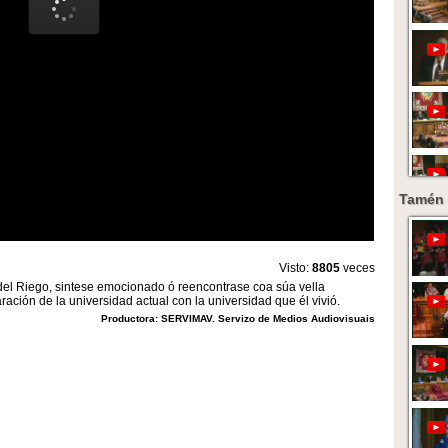
Tamén 
Visto:
8805
veces
l Riego, sintese emocionado ó reencontrase coa súa vella
ación de la universidad actual con la universidad que él vivió.
Productora: SERVIMAV. Servizo de Medios Audiovisuais