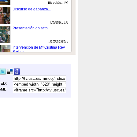
Bioquí&s...
[+]
Discurso de gabanza...
Tradició...
[+]
Presentación do acto...
Homenaxes...
Intervención de Mª Cristina Rey
Barbos...
Homenaxes...
Homenaxe o profesor Gonzalo
Anaya Santos....
L:
Homenaxes...
ED:
Entrega de diplomas....
AME:
Política...
[+]
Inicio do acto de investidura...
Tradició...
[+]
A cirurxía hoxe. Aspectos e
problemas funda...
Ciencias m&eacu...
[+]