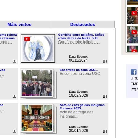
Máis vistos
Destacados
omo reitora
Gorrións entre tulipáns. Soños
as Casais...
rotos detrás do burka. V.O....
 como...
Gorrións entre tulipáns....
Data Evento:
06/11/2024
[+]
[+]
ovas
Encontros na zona USC...
Encontros na zona USC
USC
UR
EMB
IFR
Data Evento:
19/02/2026
[+]
[+]
ios
Acto de entrega das Insignias
Fonseca 2025...
USC
Acto de entrega das
Insignias...
Data Evento:
30/01/2026
[+]
[+]