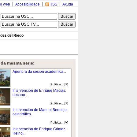
o web
Accesibilidade
RSS
Axuda
dez del Riego
 da mesma serie:
Apertura da sesión académica...
Política...
[+]
Intervención de Enrique Macías,
decano...
Política...
[+]
Intervención de Manuel Bermejo,
catedrático...
Política...
[+]
Intervención de Enrique Gómez-
Reino,...