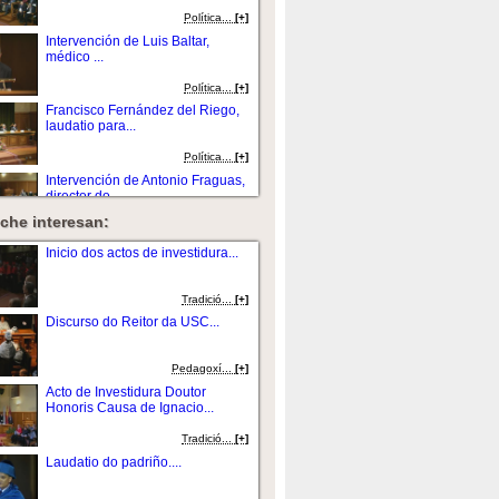
Política...
[+]
Intervención de Luis Baltar,
médico ...
Política...
[+]
Francisco Fernández del Riego,
laudatio para...
Política...
[+]
Intervención de Antonio Fraguas,
director do...
che interesan:
Política...
[+]
Intervención de Francisco
Inicio dos actos de investidura...
Fernandez del Rie...
Política...
[+]
Tradició...
[+]
Imposición de la Insignia de Oro
Discurso do Reitor da USC...
de la USC a...
Política...
[+]
Pedagoxí...
[+]
Discurso do Reitor da USC e
Acto de Investidura Doutor
peche do acto...
Honoris Causa de Ignacio...
Política...
[+]
Tradició...
[+]
Laudatio do padriño....