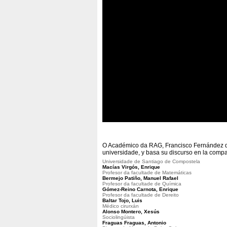
O Académico da RAG, Francisco Fernández de
universidade, y basa su discurso en la compar
Universidade de Santiago de Compostela
Macías Virgós, Enrique
Profesor da facultade de Matemáticas
Bermejo Patiño, Manuel Rafael
Profesor da facultade de Química
Gómez-Reino Carnota, Enrique
Profesor da facultade de Dereito
Baltar Tojo, Luis
Médico cirurxán
Alonso Montero, Xesús
Sociolingúista
Fraguas Fraguas, Antonio