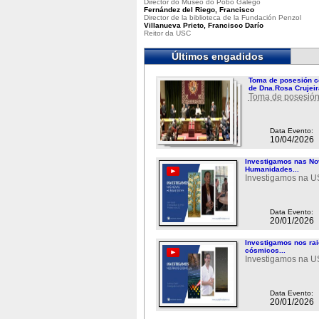
Director do Museo do Pobo Galego
Fernández del Riego, Francisco
Director de la biblioteca de la Fundación Penzol
Villanueva Prieto, Francisco Darío
Reitor da USC
Últimos engadidos
Toma de posesión c
de Dna.Rosa Crujeir
Toma de posesión
Data Evento:
10/04/2026
Investigamos nas N
Humanidades...
Investigamos na 
Data Evento:
20/01/2026
Investigamos nos ra
cósmicos...
Investigamos na 
Data Evento:
20/01/2026