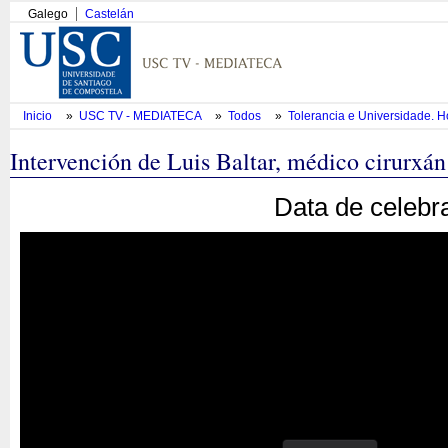
Galego
Castelán
Inicio
»
USC TV - MEDIATECA
»
Todos
»
Tolerancia e Universidade.
Intervención de Luis Baltar, médico cirurxán
Data de celebr