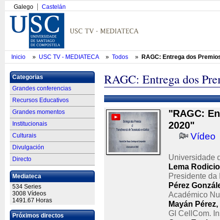
Galego
Castelán
Inicio
»
USC TV - MEDIATECA
»
Todos
»
RAGC: Entrega dos Premios 
RAGC: Entrega dos Prem
Categorias
Grandes conferencias
Recursos Educativos
"RAGC: Ent
Grandes momentos
2020"
Institucionais
Vídeo
Culturais
Divulgación
Universidade 
Directo
Lema Rodicio
Presidente da
Mediateca
Pérez Gonzál
534 Series
3008 Vídeos
Académico Num
1491.67 Horas
Mayán Pérez, 
GI CellCom. In
Próximos directos