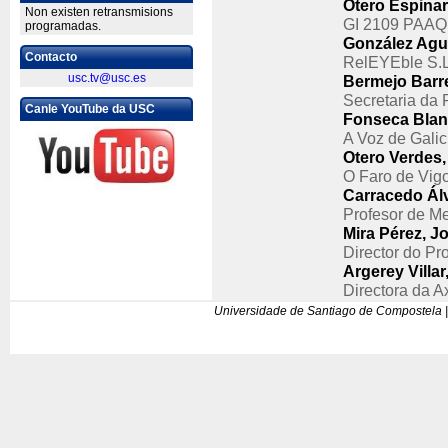
Otero Espinar
Non existen retransmisions
GI 2109 PAA
programadas.
González Agul
Contacto
RelEYEble S.L
usc.tv@usc.es
Bermejo Barre
Secretaria da
Canle YouTube da USC
Fonseca Blan
A Voz de Galic
Otero Verdes,
O Faro de Vig
Carracedo Álv
Profesor de M
Mira Pérez, J
Director do P
Argerey Villar,
Directora da 
Universidade de Santiago de Compostela |